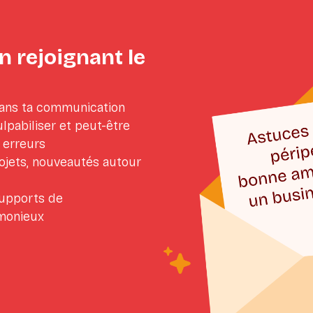
n rejoignant le
dans ta communication
lpabiliser et peut-être
 erreurs
rojets, nouveautés autour
upports de
monieux